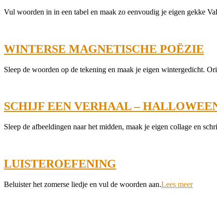
2024-
Vul woorden in in een tabel en maak zo eenvoudig je eigen gekke Val
01-
08
WINTERSE MAGNETISCHE POËZIE
2022-
Sleep de woorden op de tekening en maak je eigen wintergedicht. Orig
12-
16
SCHIJF EEN VERHAAL – HALLOWEE
2022-
Sleep de afbeeldingen naar het midden, maak je eigen collage en schrijf
10-
18
LUISTEROEFENING
2022-
Beluister het zomerse liedje en vul de woorden aan.
Lees meer
06-
15