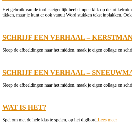
2022-
Het gebruik van de tool is eigenlijk heel simpel: klik op de artikelruim
01-
tikken, maar je kunt er ook vanuit Word stukken tekst inplakken. Ook
27
SCHRIJF EEN VERHAAL – KERSTMA
2021-
Sleep de afbeeldingen naar het midden, maak je eigen collage en schrijf
12-
07
SCHRIJF EEN VERHAAL – SNEEUWM
2021-
Sleep de afbeeldingen naar het midden, maak je eigen collage en schrijf
12-
07
WAT IS HET?
2021-
Spel om met de hele klas te spelen, op het digibord.
Lees meer
12-
07