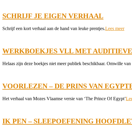
20
SCHRIJF JE EIGEN VERHAAL
2022-
Schrijf een kort verhaal aan de hand van leuke prentjes.
Lees meer
04-
22
WERKBOEKJES VLL MET AUDITIEV
2022-
Helaas zijn deze boekjes niet meer publiek beschikbaar. Omwille van a
04-
01
VOORLEZEN – DE PRINS VAN EGYPT
2022-
Het verhaal van Mozes Vlaamse versie van ‘The Prince Of Egypt’
Le
02-
11
IK PEN – SLEEPOEFENING HOOFDL