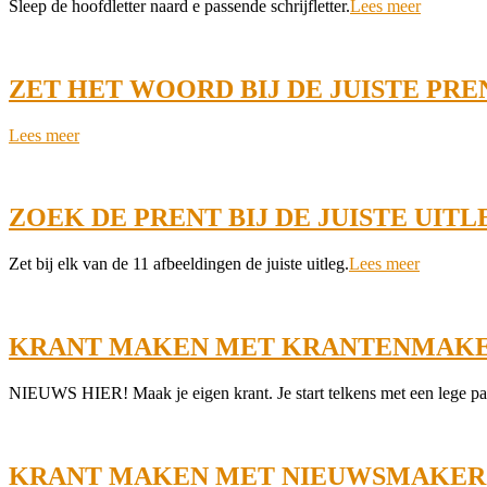
2022-
Sleep de hoofdletter naard e passende schrijfletter.
Lees meer
02-
01
ZET HET WOORD BIJ DE JUISTE PRE
2022-
Lees meer
01-
30
ZOEK DE PRENT BIJ DE JUISTE UITL
2022-
Zet bij elk van de 11 afbeeldingen de juiste uitleg.
Lees meer
01-
30
KRANT MAKEN MET KRANTENMAKE
2022-
NIEUWS HIER! Maak je eigen krant. Je start telkens met een lege pag
01-
27
KRANT MAKEN MET NIEUWSMAKER