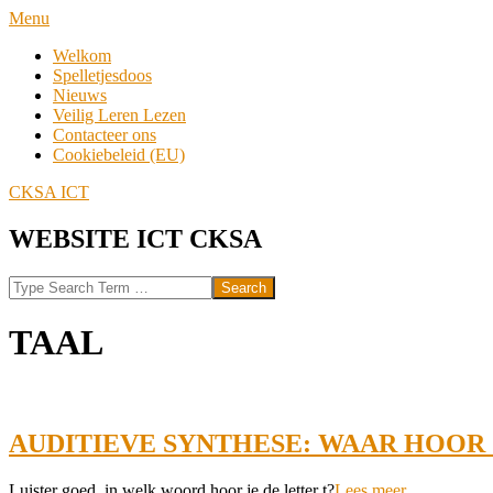
Skip
Navigation
Menu
to
Menu
Welkom
content
Spelletjesdoos
Nieuws
Veilig Leren Lezen
Contacteer ons
Cookiebeleid (EU)
CKSA ICT
WEBSITE ICT CKSA
Search
TAAL
AUDITIEVE SYNTHESE: WAAR HOOR 
2024-
Luister goed, in welk woord hoor je de letter t?
Lees meer