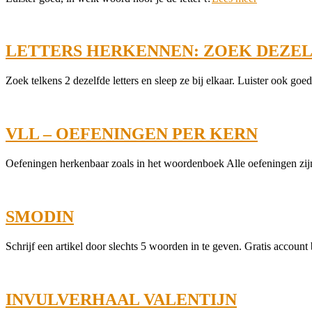
05-
28
LETTERS HERKENNEN: ZOEK DEZE
2024-
Zoek telkens 2 dezelfde letters en sleep ze bij elkaar. Luister ook goed
05-
28
VLL – OEFENINGEN PER KERN
2024-
Oefeningen herkenbaar zoals in het woordenboek Alle oefeningen zijn
03-
25
SMODIN
2024-
Schrijf een artikel door slechts 5 woorden in te geven. Gratis accou
01-
09
INVULVERHAAL VALENTIJN