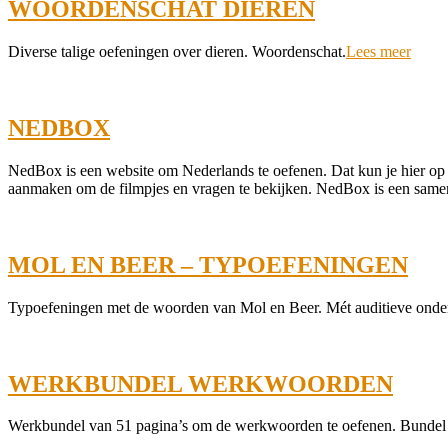
WOORDENSCHAT DIEREN
2022-
Diverse talige oefeningen over dieren. Woordenschat.
Lees meer
06-
15
NEDBOX
2022-
NedBox is een website om Nederlands te oefenen. Dat kun je hier op e
06-
aanmaken om de filmpjes en vragen te bekijken. NedBox is een same
14
MOL EN BEER – TYPOEFENINGEN
2022-
Typoefeningen met de woorden van Mol en Beer. Mét auditieve onde
05-
29
WERKBUNDEL WERKWOORDEN
2022-
Werkbundel van 51 pagina’s om de werkwoorden te oefenen. Bundel
05-