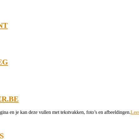
NT
EG
R.BE
ina en je kan deze vullen met tekstvakken, foto’s en afbeeldingen.
Lee
S