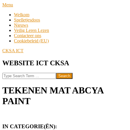
Skip
Navigation
Menu
to
Menu
Welkom
content
Spelletjesdoos
Nieuws
Veilig Leren Lezen
Contacteer ons
Cookiebeleid (EU)
CKSA ICT
WEBSITE ICT CKSA
Search
TEKENEN MAT ABCYA
PAINT
IN CATEGORIE(ËN):