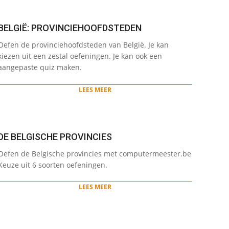
BELGIË: PROVINCIEHOOFDSTEDEN
2022-
Oefen de provinciehoofdsteden van België. Je kan
05-
kiezen uit een zestal oefeningen. Je kan ook een
12
aangepaste quiz maken.
LEES MEER
DE BELGISCHE PROVINCIES
2022-
Oefen de Belgische provincies met computermeester.be
05-
Keuze uit 6 soorten oefeningen.
10
LEES MEER