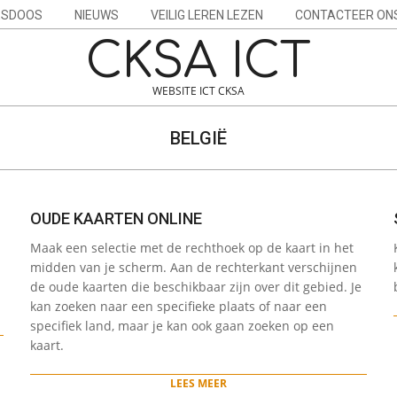
ESDOOS
NIEUWS
VEILIG LEREN LEZEN
CONTACTEER ON
CKSA ICT
WEBSITE ICT CKSA
BELGIË
OUDE KAARTEN ONLINE
2022-
Maak een selectie met de rechthoek op de kaart in het
05-
n
midden van je scherm. Aan de rechterkant verschijnen
12
de oude kaarten die beschikbaar zijn over dit gebied. Je
.
kan zoeken naar een specifieke plaats of naar een
specifiek land, maar je kan ook gaan zoeken op een
kaart.
LEES MEER