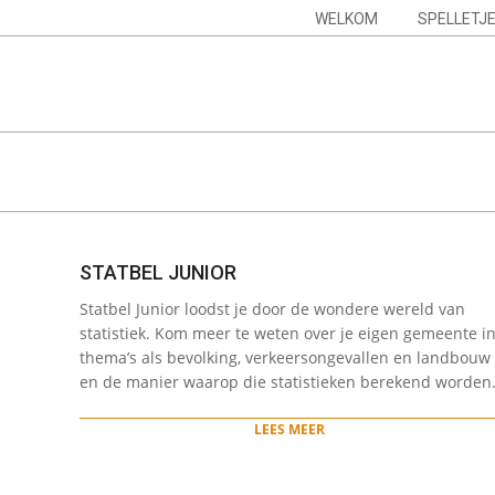
Skip
Navigation
WELKOM
SPELLETJ
to
Menu
content
STATBEL JUNIOR
2024-
Statbel Junior loodst je door de wondere wereld van
01-
statistiek. Kom meer te weten over je eigen gemeente i
22
thema’s als bevolking, verkeersongevallen en landbouw
en de manier waarop die statistieken berekend worden
LEES MEER