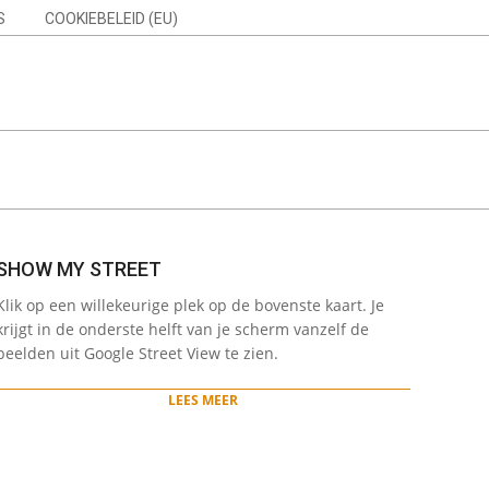
S
COOKIEBELEID (EU)
Search
SHOW MY STREET
2022-
Klik op een willekeurige plek op de bovenste kaart. Je
05-
krijgt in de onderste helft van je scherm vanzelf de
12
beelden uit Google Street View te zien.
LEES MEER