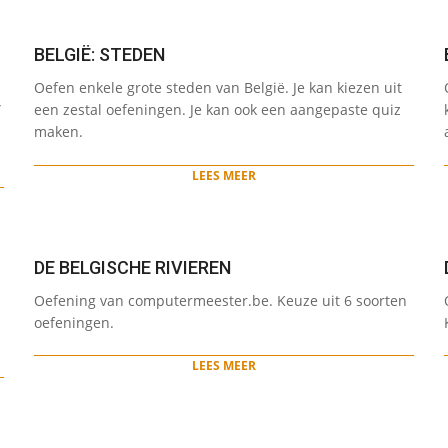
BELGIË: STEDEN
2022-
Oefen enkele grote steden van België. Je kan kiezen uit
05-
”
een zestal oefeningen. Je kan ook een aangepaste quiz
12
maken.
LEES MEER
DE BELGISCHE RIVIEREN
2022-
Oefening van computermeester.be. Keuze uit 6 soorten
05-
oefeningen.
10
LEES MEER