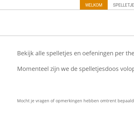
Skip
Navigation
WELKOM
SPELLETJ
to
Menu
content
Bekijk alle spelletjes en oefeningen per 
Momenteel zijn we de spelletjesdoos volop
Mocht je vragen of opmerkingen hebben omtrent bepaalde 
2021-
03-