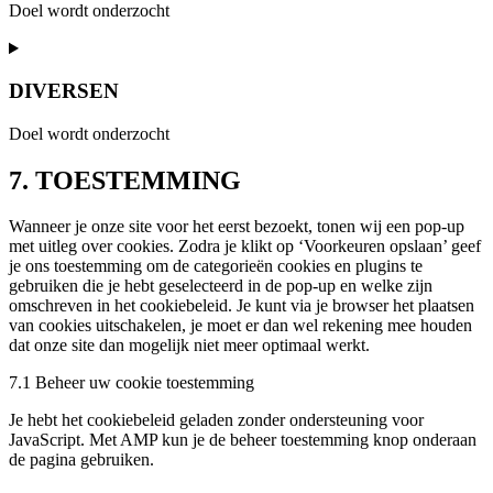
fonts
Doel wordt onderzocht
Consent
to
service
DIVERSEN
youtube
Doel wordt onderzocht
Consent
7. TOESTEMMING
to
service
Wanneer je onze site voor het eerst bezoekt, tonen wij een pop-up
diversen
met uitleg over cookies. Zodra je klikt op ‘Voorkeuren opslaan’ geef
je ons toestemming om de categorieën cookies en plugins te
gebruiken die je hebt geselecteerd in de pop-up en welke zijn
omschreven in het cookiebeleid. Je kunt via je browser het plaatsen
van cookies uitschakelen, je moet er dan wel rekening mee houden
dat onze site dan mogelijk niet meer optimaal werkt.
7.1 Beheer uw cookie toestemming
Je hebt het cookiebeleid geladen zonder ondersteuning voor
JavaScript. Met AMP kun je de beheer toestemming knop onderaan
de pagina gebruiken.