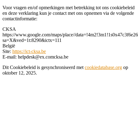
Voor vragen en/of opmerkingen met betrekking tot ons cookiebeleid
en deze verklaring kun je contact met ons opnemen via de volgende
contactinformatie:
CKSA
https://www.google.com/maps/place//data=!4m2!3m1!1s0x47c3f6e2
sa=X&ved=1t:8290&ictx=111
België
Site:
https://ict-cksa.be
E-mail:
helpdesk@
ex.com
cksa.be
Dit Cookiebeleid is gesynchroniseerd met
cookiedatabase.org
op
oktober 12, 2025.
2025-
04-
24