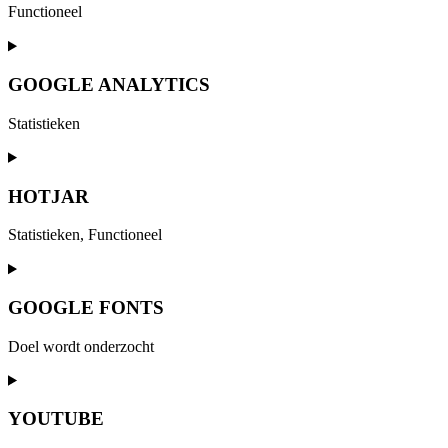
recaptcha
Functioneel
Consent
to
service
GOOGLE ANALYTICS
wordpress
Statistieken
Consent
to
service
HOTJAR
google-
analytics
Statistieken, Functioneel
Consent
to
service
GOOGLE FONTS
hotjar
Doel wordt onderzocht
Consent
to
service
YOUTUBE
google-