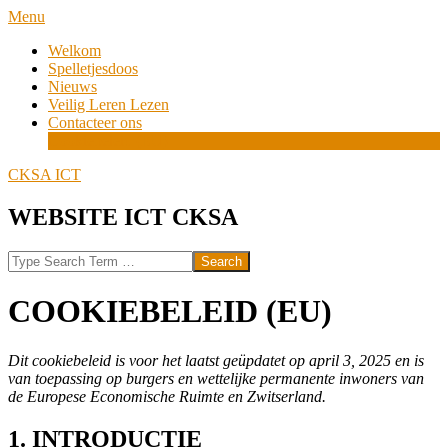
Skip
Navigation
Menu
to
Menu
Welkom
content
Spelletjesdoos
Nieuws
Veilig Leren Lezen
Contacteer ons
Cookiebeleid (EU)
CKSA ICT
WEBSITE ICT CKSA
Search
COOKIEBELEID (EU)
Dit cookiebeleid is voor het laatst geüpdatet op april 3, 2025 en is
van toepassing op burgers en wettelijke permanente inwoners van
de Europese Economische Ruimte en Zwitserland.
1. INTRODUCTIE