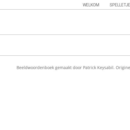
Skip
Navigation
WELKOM
SPELLETJ
to
Menu
content
Beeldwoordenboek gemaakt door Patrick Keysabil. Origine