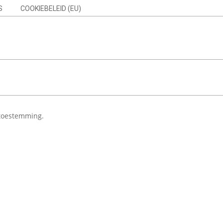
S
COOKIEBELEID (EU)
Search
 toestemming.