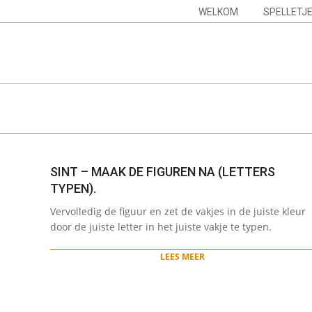
Skip
Navigation
WELKOM
SPELLETJ
to
Menu
content
SINT – MAAK DE FIGUREN NA (LETTERS
TYPEN).
2023-
Vervolledig de figuur en zet de vakjes in de juiste kleur
11-
door de juiste letter in het juiste vakje te typen.
20
LEES MEER