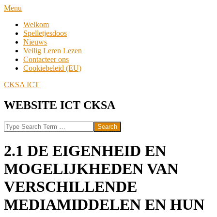
Skip
Navigation
Menu
to
Menu
Welkom
content
Spelletjesdoos
Nieuws
Veilig Leren Lezen
Contacteer ons
Cookiebeleid (EU)
CKSA ICT
WEBSITE ICT CKSA
Search
2.1 DE EIGENHEID EN
MOGELIJKHEDEN VAN
VERSCHILLENDE
MEDIAMIDDELEN EN HUN