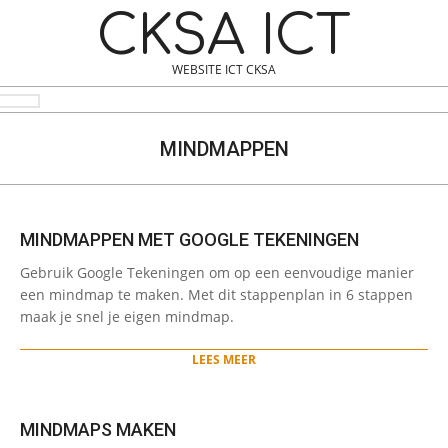
Skip
Navigation
CKSA ICT
to
Menu
content
WEBSITE ICT CKSA
Search
MINDMAPPEN
MINDMAPPEN MET GOOGLE TEKENINGEN
2023-
Gebruik Google Tekeningen om op een eenvoudige manier
03-
een mindmap te maken. Met dit stappenplan in 6 stappen
02
maak je snel je eigen mindmap.
LEES MEER
MINDMAPS MAKEN