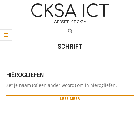
Skip
Navigation
CKSA ICT
to
Menu
content
WEBSITE ICT CKSA
Search
SCHRIFT
HIËROGLIEFEN
2025-
Zet je naam (of een ander woord) om in hiërogliefen.
01-
20
LEES MEER