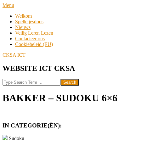
Skip
Navigation
Menu
to
Menu
Welkom
content
Spelletjesdoos
Nieuws
Veilig Leren Lezen
Contacteer ons
Cookiebeleid (EU)
CKSA ICT
WEBSITE ICT CKSA
Search
BAKKER – SUDOKU 6×6
IN CATEGORIE(ËN):
Sudoku