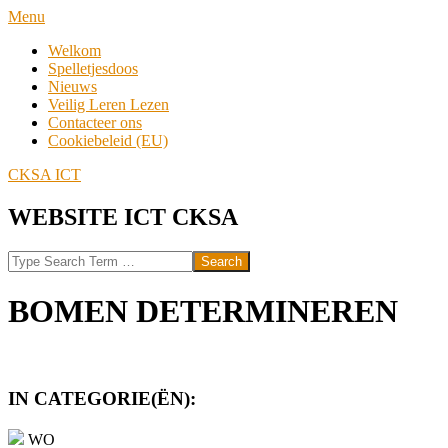
Skip
Navigation
Menu
to
Menu
Welkom
content
Spelletjesdoos
Nieuws
Veilig Leren Lezen
Contacteer ons
Cookiebeleid (EU)
CKSA ICT
WEBSITE ICT CKSA
Search
BOMEN DETERMINEREN
IN CATEGORIE(ËN):
WO