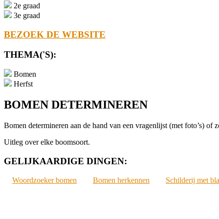
2e graad
3e graad
BEZOEK DE WEBSITE
THEMA('S):
Bomen
Herfst
BOMEN DETERMINEREN
Bomen determineren aan de hand van een vragenlijst (met foto’s) of z
Uitleg over elke boomsoort.
GELIJKAARDIGE DINGEN:
Woordzoeker bomen
Bomen herkennen
Schilderij met bl
2021-
10-
03