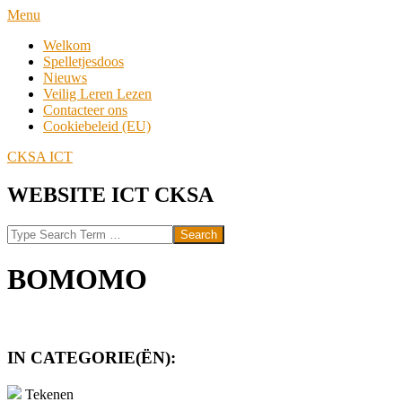
Skip
Navigation
Menu
to
Menu
Welkom
content
Spelletjesdoos
Nieuws
Veilig Leren Lezen
Contacteer ons
Cookiebeleid (EU)
CKSA ICT
WEBSITE ICT CKSA
Search
BOMOMO
IN CATEGORIE(ËN):
Tekenen