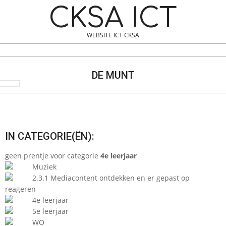
Skip
Navigation
CKSA ICT
to
Menu
content
WEBSITE ICT CKSA
Search
DE MUNT
IN CATEGORIE(ËN):
geen prentje voor categorie
4e leerjaar
Muziek
2.3.1 Mediacontent ontdekken en er gepast op
reageren
4e leerjaar
5e leerjaar
WO