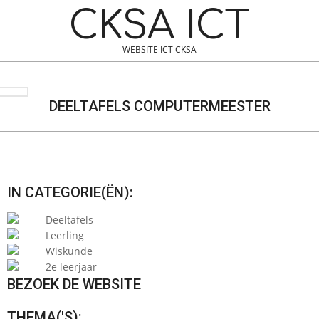
Skip
Navigation
CKSA ICT
to
Menu
content
WEBSITE ICT CKSA
Search
DEELTAFELS COMPUTERMEESTER
IN CATEGORIE(ËN):
Deeltafels
Leerling
Wiskunde
2e leerjaar
BEZOEK DE WEBSITE
THEMA('S):