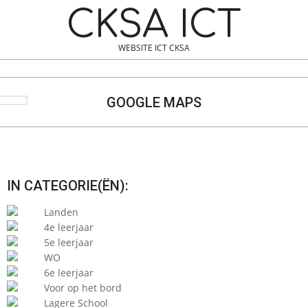
Skip
Navigation
CKSA ICT
to
Menu
content
WEBSITE ICT CKSA
Search
GOOGLE MAPS
IN CATEGORIE(ËN):
Landen
4e leerjaar
5e leerjaar
WO
6e leerjaar
Voor op het bord
Lagere School