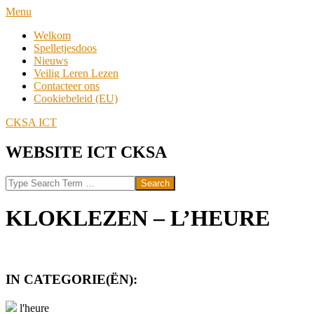
Skip
Navigation
Menu
to
Menu
Welkom
content
Spelletjesdoos
Nieuws
Veilig Leren Lezen
Contacteer ons
Cookiebeleid (EU)
CKSA ICT
WEBSITE ICT CKSA
Search
KLOKLEZEN – L’HEURE
IN CATEGORIE(ËN):
l'heure