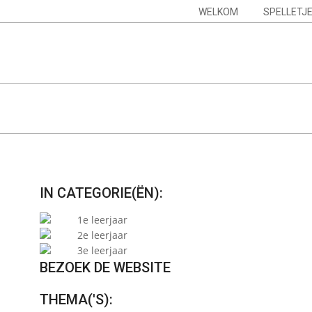
Skip
Navigation
WELKOM
SPELLETJ
to
Menu
content
IN CATEGORIE(ËN):
1e leerjaar
2e leerjaar
3e leerjaar
BEZOEK DE WEBSITE
THEMA('S):