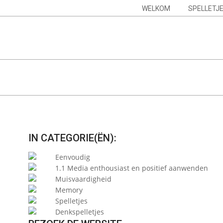
Skip
Navigation
WELKOM
SPELLETJ
to
Menu
content
IN CATEGORIE(ËN):
Eenvoudig
1.1 Media enthousiast en positief aanwenden
Muisvaardigheid
Memory
Spelletjes
Denkspelletjes