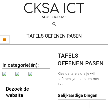
Skip
Navigation
CKSA ICT
to
Menu
content
WEBSITE ICT CKSA
Search
TAFELS OEFENEN PASEN
TAFELS
OEFENEN PASEN
In categorie(ën):
Kies de tafels die je wil
oefenen (van 2 tot en met
12).
Bezoek de
website
Gelijkaardige Dingen: