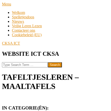
Skip
Navigation
Menu
to
Menu
Welkom
content
Spelletjesdoos
Nieuws
Veilig Leren Lezen
Contacteer ons
Cookiebeleid (EU)
CKSA ICT
WEBSITE ICT CKSA
Search
TAFELTJESLEREN –
MAALTAFELS
IN CATEGORIE(ËN):