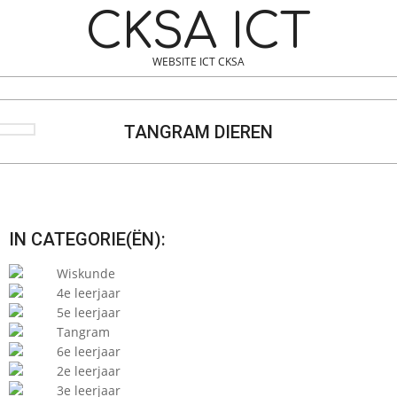
Skip
Navigation
CKSA ICT
to
Menu
content
WEBSITE ICT CKSA
Search
TANGRAM DIEREN
IN CATEGORIE(ËN):
Wiskunde
4e leerjaar
5e leerjaar
Tangram
6e leerjaar
2e leerjaar
3e leerjaar