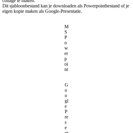
collage te maken.
Dit sjabloonbestand kan je downloaden als Powerpointbestand of je
eigen kopie maken als Google-Presentatie.
M
S
P
o
w
er
p
oi
nt
G
o
o
gl
e
P
re
s
e
nt