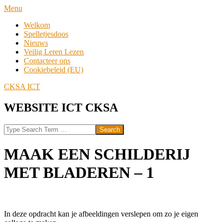
Skip
Navigation
Menu
to
Menu
Welkom
content
Spelletjesdoos
Nieuws
Veilig Leren Lezen
Contacteer ons
Cookiebeleid (EU)
CKSA ICT
WEBSITE ICT CKSA
Search
MAAK EEN SCHILDERIJ
MET BLADEREN – 1
In deze opdracht kan je afbeeldingen verslepen om zo je eigen