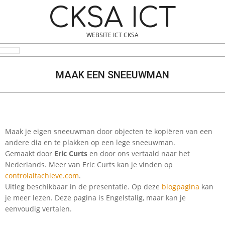
Skip
Navigation
CKSA ICT
to
Menu
content
WEBSITE ICT CKSA
Search
MAAK EEN SNEEUWMAN
Maak je eigen sneeuwman door objecten te kopiëren van een
andere dia en te plakken op een lege sneeuwman.
Gemaakt door
Eric Curts
en door ons vertaald naar het
Nederlands. Meer van Eric Curts kan je vinden op
c
ontrolaltachieve.com
.
Uitleg beschikbaar in de presentatie. Op deze
blogpagina
kan
je meer lezen. Deze pagina is Engelstalig, maar kan je
eenvoudig vertalen.