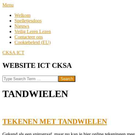
Skip
Navigation
Menu
to
Menu
Welkom
content
Spelletjesdoos
Nieuws
Veilig Leren Lezen
Contacteer ons
Cookiebeleid (EU)
CKSA ICT
WEBSITE ICT CKSA
Search
TANDWIELEN
TEKENEN MET TANDWIELEN
2022-
Gekend als een spirograaf, maar nu kan je hier online tekeningen me