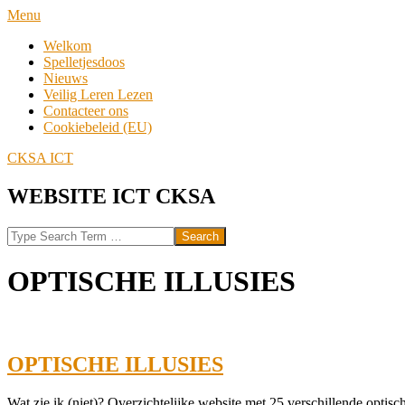
Skip
Navigation
Menu
to
Menu
Welkom
content
Spelletjesdoos
Nieuws
Veilig Leren Lezen
Contacteer ons
Cookiebeleid (EU)
CKSA ICT
WEBSITE ICT CKSA
Search
OPTISCHE ILLUSIES
OPTISCHE ILLUSIES
2021-
Wat zie ik (niet)? Overzichtelijke website met 25 verschillende optisch