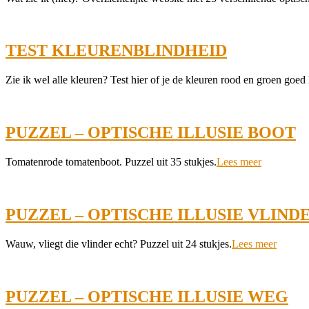
06-
22
TEST KLEURENBLINDHEID
2021-
Zie ik wel alle kleuren? Test hier of je de kleuren rood en groen goed
06-
22
PUZZEL – OPTISCHE ILLUSIE BOOT
2021-
Tomatenrode tomatenboot. Puzzel uit 35 stukjes.
Lees meer
06-
22
PUZZEL – OPTISCHE ILLUSIE VLIND
2021-
Wauw, vliegt die vlinder echt? Puzzel uit 24 stukjes.
Lees meer
06-
22
PUZZEL – OPTISCHE ILLUSIE WEG