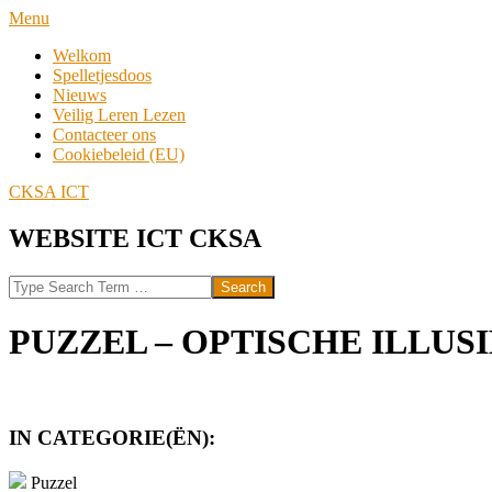
Skip
Navigation
Menu
to
Menu
Welkom
content
Spelletjesdoos
Nieuws
Veilig Leren Lezen
Contacteer ons
Cookiebeleid (EU)
CKSA ICT
WEBSITE ICT CKSA
Search
PUZZEL – OPTISCHE ILLUSI
IN CATEGORIE(ËN):
Puzzel