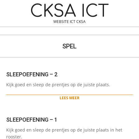
Skip
Navigation
CKSA ICT
to
Menu
content
WEBSITE ICT CKSA
Search
SPEL
SLEEPOEFENING – 2
2024-
Kijk goed en sleep de prentjes op de juiste plaats.
11-
18
LEES MEER
SLEEPOEFENING – 1
2024-
Kijk goed en sleep de prentjes op de juiste plaats in het
11-
rooster.