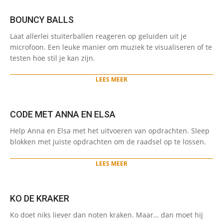
BOUNCY BALLS
2024-
Laat allerlei stuiterballen reageren op geluiden uit je
05-
microfoon. Een leuke manier om muziek te visualiseren of te
28
testen hoe stil je kan zijn.
LEES MEER
CODE MET ANNA EN ELSA
2024-
Help Anna en Elsa met het uitvoeren van opdrachten. Sleep
05-
blokken met juiste opdrachten om de raadsel op te lossen.
27
LEES MEER
KO DE KRAKER
2024-
Ko doet niks liever dan noten kraken. Maar… dan moet hij
05-