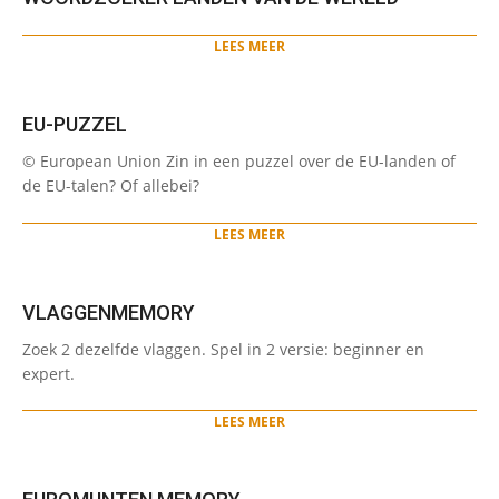
2022-
05-
LEES MEER
31
EU-PUZZEL
2022-
© European Union Zin in een puzzel over de EU-landen of
05-
de EU-talen? Of allebei?
31
LEES MEER
VLAGGENMEMORY
2022-
Zoek 2 dezelfde vlaggen. Spel in 2 versie: beginner en
05-
expert.
31
LEES MEER