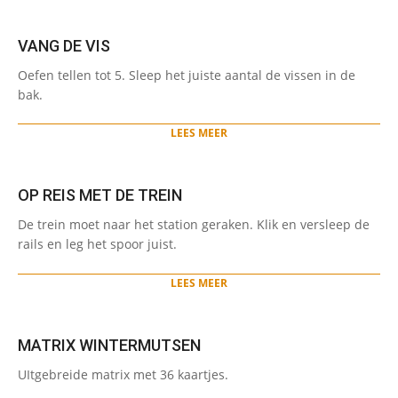
VANG DE VIS
2024-
Oefen tellen tot 5. Sleep het juiste aantal de vissen in de
01-
bak.
22
LEES MEER
OP REIS MET DE TREIN
2024-
De trein moet naar het station geraken. Klik en versleep de
01-
rails en leg het spoor juist.
22
LEES MEER
MATRIX WINTERMUTSEN
2024-
UItgebreide matrix met 36 kaartjes.
01-