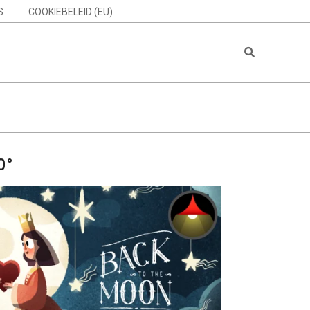
S
COOKIEBELEID (EU)
Search
0°