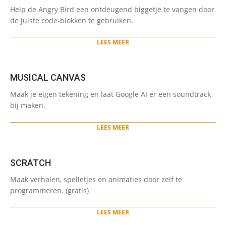
2024-
Help de Angry Bird een ontdeugend biggetje te vangen door
05-
de juiste code-blokken te gebruiken.
27
LEES MEER
MUSICAL CANVAS
2024-
Maak je eigen tekening en laat Google AI er een soundtrack
05-
bij maken.
14
LEES MEER
SCRATCH
2024-
Maak verhalen, spelletjes en animaties door zelf te
03-
programmeren. (gratis)
26
LEES MEER