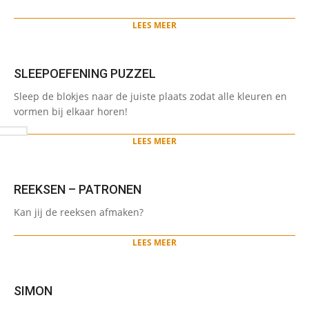
18
LEES MEER
SLEEPOEFENING PUZZEL
2024-
Sleep de blokjes naar de juiste plaats zodat alle kleuren en
11-
vormen bij elkaar horen!
08
LEES MEER
REEKSEN – PATRONEN
2024-
Kan jij de reeksen afmaken?
06-
03
LEES MEER
SIMON
2024-