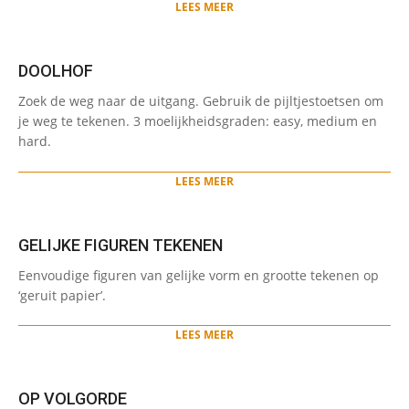
LEES MEER
DOOLHOF
2024-
Zoek de weg naar de uitgang. Gebruik de pijltjestoetsen om
02-
je weg te tekenen. 3 moelijkheidsgraden: easy, medium en
02
hard.
LEES MEER
GELIJKE FIGUREN TEKENEN
2024-
Eenvoudige figuren van gelijke vorm en grootte tekenen op
01-
‘geruit papier’.
22
LEES MEER
OP VOLGORDE