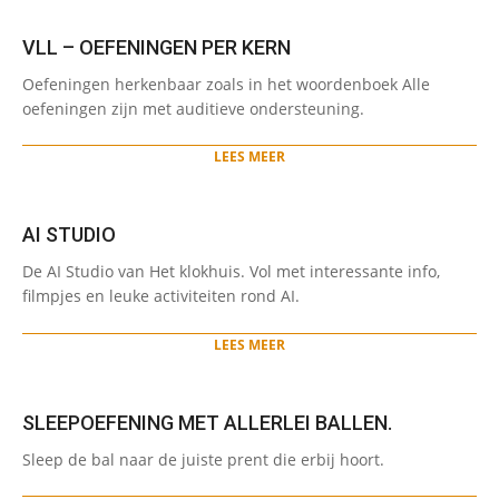
VLL – OEFENINGEN PER KERN
2024-
Oefeningen herkenbaar zoals in het woordenboek Alle
03-
oefeningen zijn met auditieve ondersteuning.
25
LEES MEER
AI STUDIO
2024-
De AI Studio van Het klokhuis. Vol met interessante info,
03-
filmpjes en leuke activiteiten rond AI.
14
LEES MEER
SLEEPOEFENING MET ALLERLEI BALLEN.
2024-
Sleep de bal naar de juiste prent die erbij hoort.
02-
20