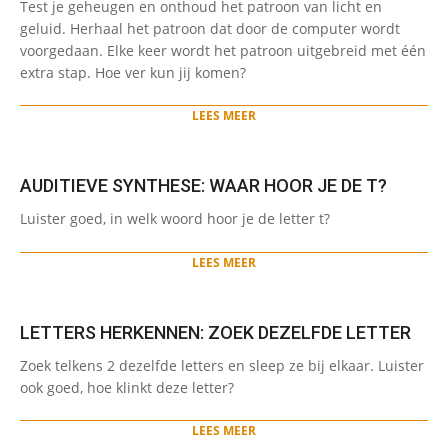
Test je geheugen en onthoud het patroon van licht en
06-
geluid. Herhaal het patroon dat door de computer wordt
03
voorgedaan. Elke keer wordt het patroon uitgebreid met één
extra stap. Hoe ver kun jij komen?
LEES MEER
AUDITIEVE SYNTHESE: WAAR HOOR JE DE T?
2024-
Luister goed, in welk woord hoor je de letter t?
05-
28
LEES MEER
LETTERS HERKENNEN: ZOEK DEZELFDE LETTER
2024-
Zoek telkens 2 dezelfde letters en sleep ze bij elkaar. Luister
05-
ook goed, hoe klinkt deze letter?
28
LEES MEER