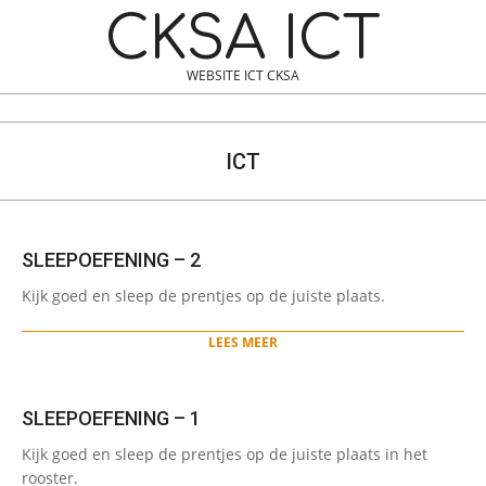
Skip
Navigation
CKSA ICT
to
Menu
content
WEBSITE ICT CKSA
Search
ICT
SLEEPOEFENING – 2
2024-
Kijk goed en sleep de prentjes op de juiste plaats.
11-
18
LEES MEER
SLEEPOEFENING – 1
2024-
Kijk goed en sleep de prentjes op de juiste plaats in het
11-
rooster.