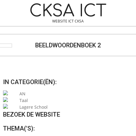
Skip
Navigation
CKSA ICT
to
Menu
content
WEBSITE ICT CKSA
Search
BEELDWOORDENBOEK 2
IN CATEGORIE(ËN):
AN
Taal
Lagere School
BEZOEK DE WEBSITE
THEMA('S):