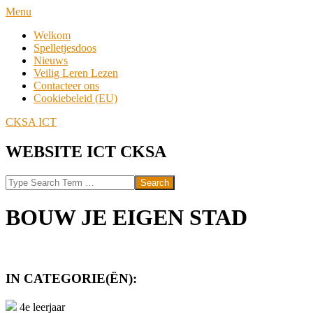
Skip
Navigation
Menu
to
Menu
Welkom
content
Spelletjesdoos
Nieuws
Veilig Leren Lezen
Contacteer ons
Cookiebeleid (EU)
CKSA ICT
WEBSITE ICT CKSA
Search
BOUW JE EIGEN STAD
IN CATEGORIE(ËN):
4e leerjaar