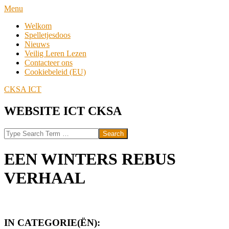
Skip
Navigation
Menu
to
Menu
Welkom
content
Spelletjesdoos
Nieuws
Veilig Leren Lezen
Contacteer ons
Cookiebeleid (EU)
CKSA ICT
WEBSITE ICT CKSA
Search
EEN WINTERS REBUS
VERHAAL
IN CATEGORIE(ËN):