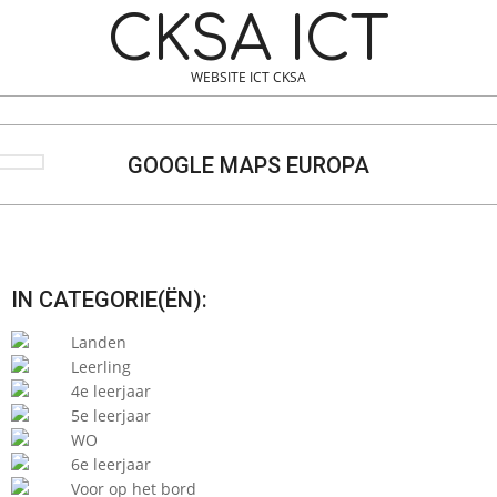
Skip
Navigation
CKSA ICT
to
Menu
content
WEBSITE ICT CKSA
Search
GOOGLE MAPS EUROPA
IN CATEGORIE(ËN):
Landen
Leerling
4e leerjaar
5e leerjaar
WO
6e leerjaar
Voor op het bord