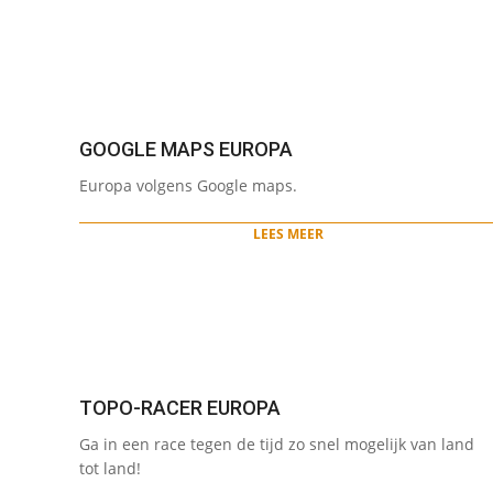
GOOGLE MAPS EUROPA
2022-
Europa volgens Google maps.
05-
12
LEES MEER
TOPO-RACER EUROPA
2022-
Ga in een race tegen de tijd zo snel mogelijk van land
05-
tot land!
12