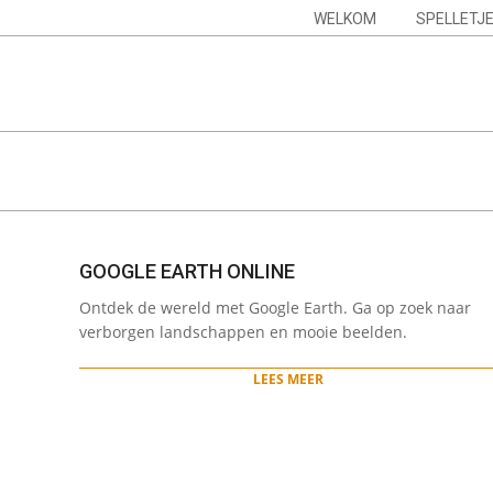
Skip
Navigation
WELKOM
SPELLETJ
to
Menu
content
GOOGLE EARTH ONLINE
2024-
Ontdek de wereld met Google Earth. Ga op zoek naar
02-
verborgen landschappen en mooie beelden.
02
LEES MEER