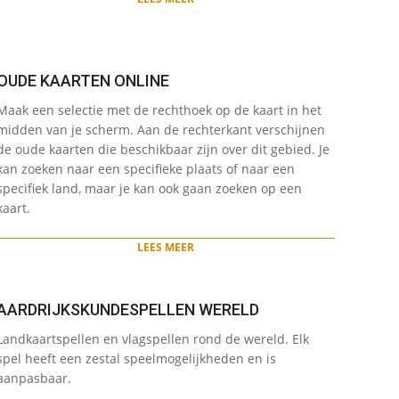
OUDE KAARTEN ONLINE
2022-
Maak een selectie met de rechthoek op de kaart in het
05-
midden van je scherm. Aan de rechterkant verschijnen
12
de oude kaarten die beschikbaar zijn over dit gebied. Je
kan zoeken naar een specifieke plaats of naar een
specifiek land, maar je kan ook gaan zoeken op een
kaart.
LEES MEER
AARDRIJKSKUNDESPELLEN WERELD
2022-
Landkaartspellen en vlagspellen rond de wereld. Elk
05-
spel heeft een zestal speelmogelijkheden en is
12
aanpasbaar.