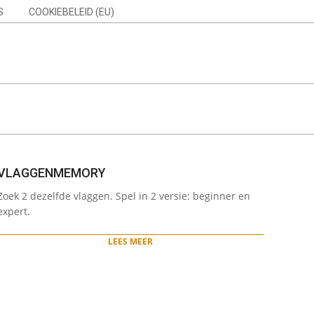
S
COOKIEBELEID (EU)
Search
VLAGGENMEMORY
2022-
Zoek 2 dezelfde vlaggen. Spel in 2 versie: beginner en
05-
expert.
31
LEES MEER