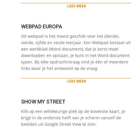
LEES MEER
WEBPAD EUROPA
2022-
Dit webpad is het meest geschikt voor het (derde),
05-
vierde, vijfde en zesde leerjaar. Een Webpad bestaat uit
12
een werkblad (Word-document), dat je eerst moet
downloaden en opslaan. Je kunt in het Word-document
typen. Bij elke opdracht/vraag vind je één of meerdere
links waar je het antwoord op de vraag
LEES MEER
SHOW MY STREET
2022-
Klik op een willekeurige plek op de bovenste kaart. Je
05-
krijgt in de onderste helft van je scherm vanzelf de
12
beelden uit Google Street View te zien.