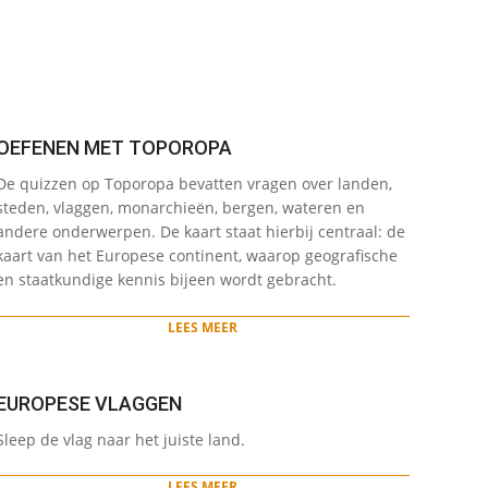
OEFENEN MET TOPOROPA
2022-
De quizzen op Toporopa bevatten vragen over landen,
05-
steden, vlaggen, monarchieën, bergen, wateren en
12
andere onderwerpen. De kaart staat hierbij centraal: de
kaart van het Europese continent, waarop geografische
en staatkundige kennis bijeen wordt gebracht.
LEES MEER
EUROPESE VLAGGEN
2022-
Sleep de vlag naar het juiste land.
05-
12
LEES MEER