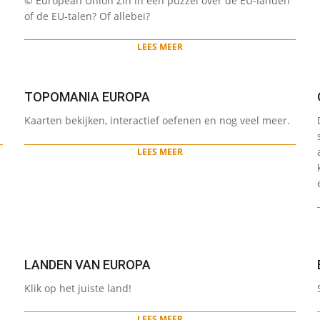
© European Union Zin in een puzzel over de EU-landen
05-
of de EU-talen? Of allebei?
31
LEES MEER
TOPOMANIA EUROPA
2022-
Kaarten bekijken, interactief oefenen en nog veel meer.
05-
12
LEES MEER
LANDEN VAN EUROPA
2022-
Klik op het juiste land!
05-
12
LEES MEER