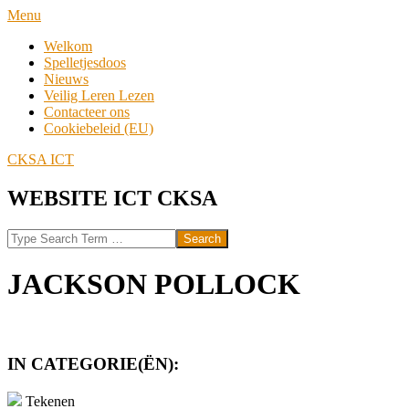
Skip
Navigation
Menu
to
Menu
Welkom
content
Spelletjesdoos
Nieuws
Veilig Leren Lezen
Contacteer ons
Cookiebeleid (EU)
CKSA ICT
WEBSITE ICT CKSA
Search
JACKSON POLLOCK
IN CATEGORIE(ËN):
Tekenen