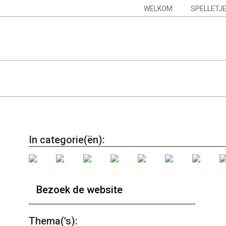
Skip
Navigation
WELKOM
SPELLETJ
to
Menu
content
In categorie(ën):
Bezoek de website
Thema('s):