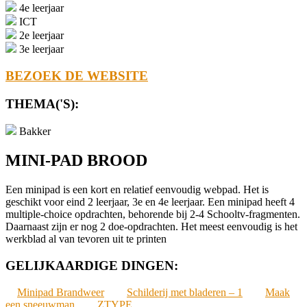
4e leerjaar
ICT
2e leerjaar
3e leerjaar
BEZOEK DE WEBSITE
THEMA('S):
Bakker
MINI-PAD BROOD
Een minipad is een kort en relatief eenvoudig webpad. Het is
geschikt voor eind 2 leerjaar, 3e en 4e leerjaar. Een minipad heeft 4
multiple-choice opdrachten, behorende bij 2-4 Schooltv-fragmenten.
Daarnaast zijn er nog 2 doe-opdrachten. Het meest eenvoudig is het
werkblad al van tevoren uit te printen
GELIJKAARDIGE DINGEN:
Minipad Brandweer
Schilderij met bladeren – 1
Maak
een sneeuwman
ZTYPE