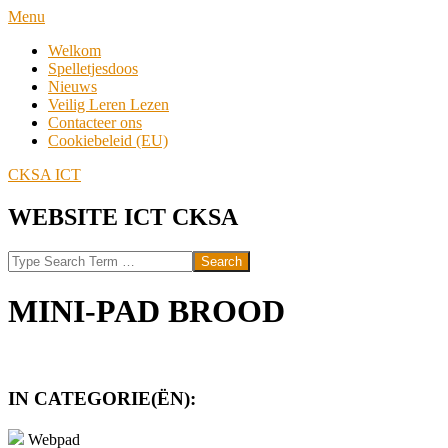
Skip
Navigation
Menu
to
Menu
Welkom
content
Spelletjesdoos
Nieuws
Veilig Leren Lezen
Contacteer ons
Cookiebeleid (EU)
CKSA ICT
WEBSITE ICT CKSA
Search
MINI-PAD BROOD
IN CATEGORIE(ËN):
Webpad