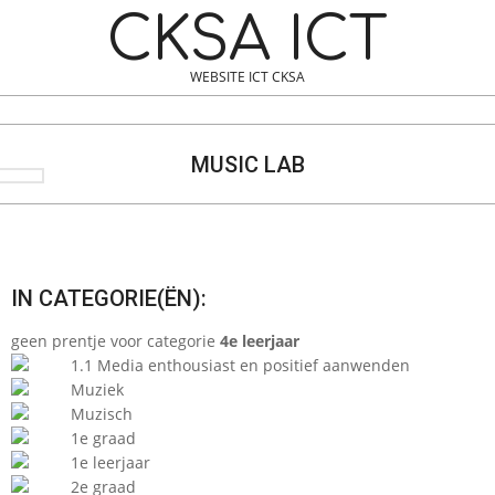
Skip
Navigation
CKSA ICT
to
Menu
content
WEBSITE ICT CKSA
Search
MUSIC LAB
IN CATEGORIE(ËN):
geen prentje voor categorie
4e leerjaar
1.1 Media enthousiast en positief aanwenden
Muziek
Muzisch
1e graad
1e leerjaar
2e graad