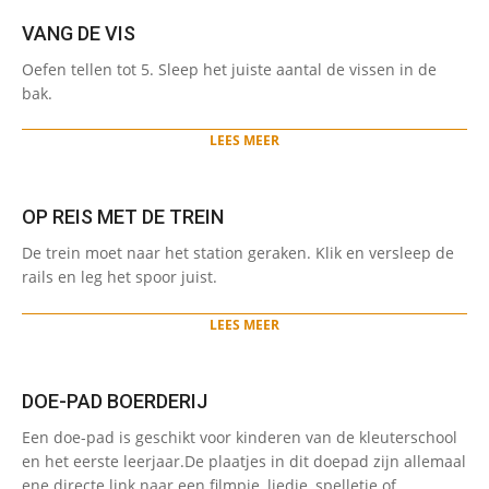
VANG DE VIS
2024-
Oefen tellen tot 5. Sleep het juiste aantal de vissen in de
01-
bak.
22
LEES MEER
OP REIS MET DE TREIN
2024-
De trein moet naar het station geraken. Klik en versleep de
01-
rails en leg het spoor juist.
22
LEES MEER
DOE-PAD BOERDERIJ
2024-
Een doe-pad is geschikt voor kinderen van de kleuterschool
01-
en het eerste leerjaar.De plaatjes in dit doepad zijn allemaal
15
ene directe link naar een filmpje, liedje, spelletje of