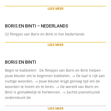
06-
14
LEES MEER
BORIS EN BINTI – NEDERLANDS
2022-
52 filmpjes van Boris en Binti in het Nederlands
06-
14
LEES MEER
BORIS EN BINTI
2022-
Begin te babbelen! De filmpjes van Boris en Binti helpen
06-
jouw kleuter om te beginnen babbelen. → De taal is rijk aan
14
nuttige woorden. → Jouw kleuter krijgt genoeg tijd om de
woorden te horen en te leren. → De wereld van Boris en
Binti is gemakkelijk te herkennen. → Zachte pianomuziek
ondersteunt de
LEES MEER