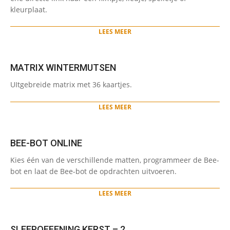
kleurplaat.
LEES MEER
MATRIX WINTERMUTSEN
2024-
UItgebreide matrix met 36 kaartjes.
01-
12
LEES MEER
BEE-BOT ONLINE
2024-
Kies één van de verschillende matten, programmeer de Bee-
01-
bot en laat de Bee-bot de opdrachten uitvoeren.
10
LEES MEER
SLEEPOEFENING KERST – 2