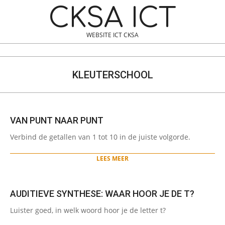
Skip
Navigation
CKSA ICT
to
Menu
content
WEBSITE ICT CKSA
Search
KLEUTERSCHOOL
VAN PUNT NAAR PUNT
2024-
Verbind de getallen van 1 tot 10 in de juiste volgorde.
06-
03
LEES MEER
AUDITIEVE SYNTHESE: WAAR HOOR JE DE T?
2024-
Luister goed, in welk woord hoor je de letter t?
05-