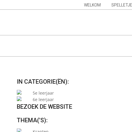
Skip
Navigation
WELKOM
SPELLETJ
to
Menu
content
IN CATEGORIE(ËN):
5e leerjaar
6e leerjaar
BEZOEK DE WEBSITE
THEMA('S):
Kranten