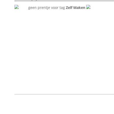
geen prentje voor tag
Zelf Maken
2022-
01-
27