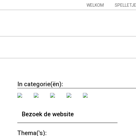
Skip
Navigation
WELKOM
SPELLETJ
to
Menu
content
In categorie(ën):
Bezoek de website
Thema('s):