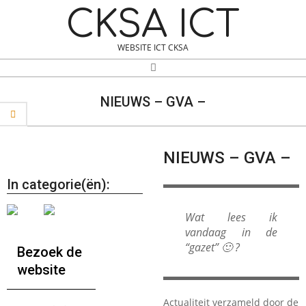
Skip
Navigation
CKSA ICT
to
Menu
content
WEBSITE ICT CKSA
Search
NIEUWS – GVA –
NIEUWS – GVA –
In categorie(ën):
Wat lees ik
vandaag in de
“gazet” 🙂 ?
Bezoek de
website
Actualiteit verzameld door de