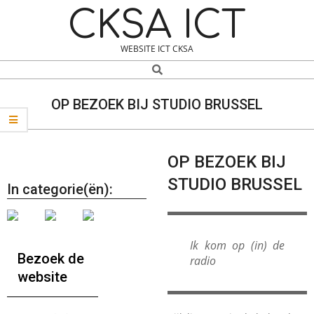
Skip
Navigation
CKSA ICT
to
Menu
content
WEBSITE ICT CKSA
Search
OP BEZOEK BIJ STUDIO BRUSSEL
OP BEZOEK BIJ
STUDIO BRUSSEL
In categorie(ën):
Ik kom op (in) de
Bezoek de
radio
website