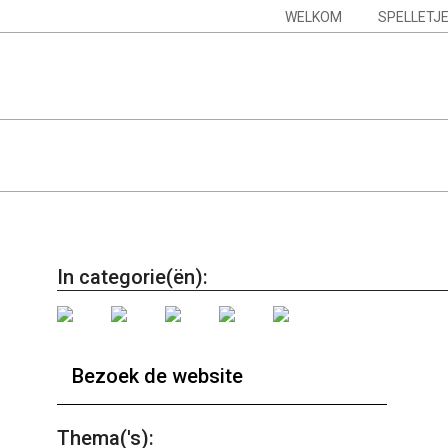
Skip
Navigation
WELKOM
SPELLETJ
to
Menu
content
In categorie(ën):
Bezoek de website
Thema('s):