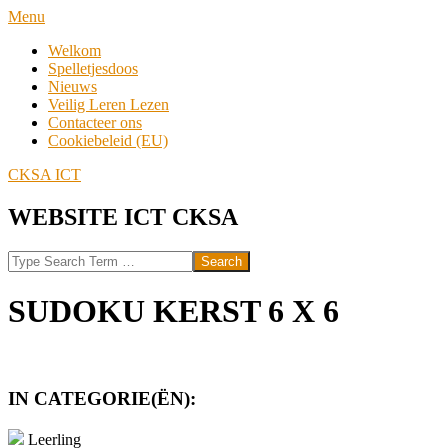
Skip
Navigation
Menu
to
Menu
Welkom
content
Spelletjesdoos
Nieuws
Veilig Leren Lezen
Contacteer ons
Cookiebeleid (EU)
CKSA ICT
WEBSITE ICT CKSA
Search
SUDOKU KERST 6 X 6
IN CATEGORIE(ËN):
Leerling