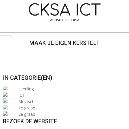
Skip
Navigation
CKSA ICT
to
Menu
content
WEBSITE ICT CKSA
Search
MAAK JE EIGEN KERSTELF
IN CATEGORIE(ËN):
Leerling
ICT
Muzisch
1e graad
2e graad
BEZOEK DE WEBSITE