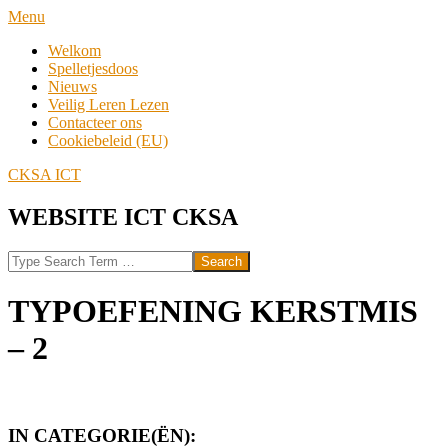
Skip
Navigation
Menu
to
Menu
Welkom
content
Spelletjesdoos
Nieuws
Veilig Leren Lezen
Contacteer ons
Cookiebeleid (EU)
CKSA ICT
WEBSITE ICT CKSA
Search
TYPOEFENING KERSTMIS
– 2
IN CATEGORIE(ËN):