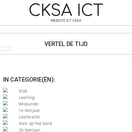
Skip
Navigation
CKSA ICT
to
Menu
content
WEBSITE ICT CKSA
Search
VERTEL DE TIJD
IN CATEGORIE(ËN):
Klok
Leerling
Wiskunde
1e leerjaar
Leerkracht
Voor op het bord
2e leerjaar