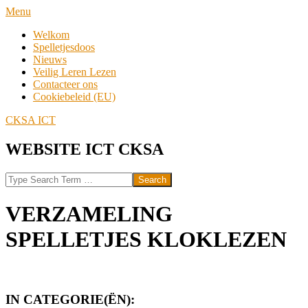
Skip
Navigation
Menu
to
Menu
Welkom
content
Spelletjesdoos
Nieuws
Veilig Leren Lezen
Contacteer ons
Cookiebeleid (EU)
CKSA ICT
WEBSITE ICT CKSA
Search
VERZAMELING
SPELLETJES KLOKLEZEN
IN CATEGORIE(ËN):